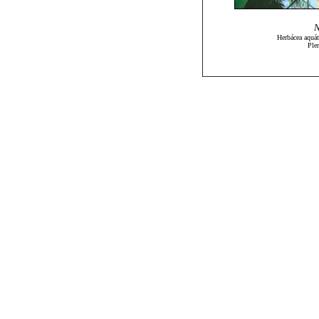
N
Herbácea aquát
Ple